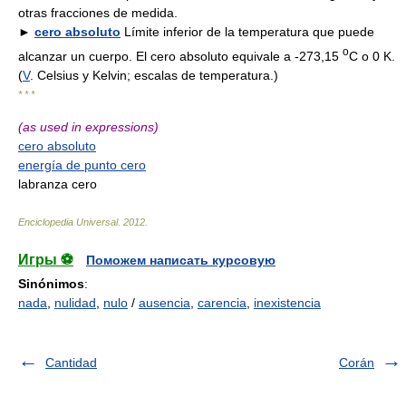
otras fracciones de medida.
►
cero absoluto
Límite inferior de la temperatura que puede
o
alcanzar un cuerpo. El cero absoluto equivale a -273,15
C o 0 K.
(
V
. Celsius y Kelvin; escalas de temperatura.)
* * *
(as used in expressions)
cero absoluto
energía de punto cero
labranza cero
Enciclopedia Universal
.
2012
.
Игры ⚽
Поможем написать курсовую
Sinónimos
:
nada
,
nulidad
,
nulo
/
ausencia
,
carencia
,
inexistencia
Cantidad
Corán