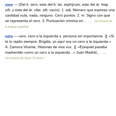
cero
— (Del it. zero, este del b. lat. zephy̆rum, este del ár. hisp.
ṣífr, y este del ár. clás. ṣifr, vacío). 1. adj. Número que expresa una
cantidad nula, nada, ninguno. Cero puntos. 2. m. Signo con que
se representa el cero. 3. Puntuación mínima en… …
Diccionario de
la lengua española
cero
— cero, cero a la izquierda s. persona sin importancia. ❙ «Si
te lo repito siempre, Brígida, yo aquí soy un cero a la izquierda.»
A. Zamora Vicente, Historias de viva voz. ❙ «Ezequiel pasaba
inadvertido como un cero a la izquierda...» Juan Madrid,… …
Diccionario del Argot "El Sohez"