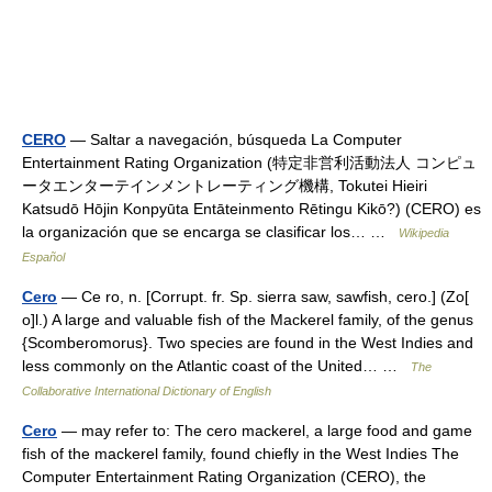
CERO
— Saltar a navegación, búsqueda La Computer
Entertainment Rating Organization (特定非営利活動法人 コンピュ
ータエンターテインメントレーティング機構, Tokutei Hieiri
Katsudō Hōjin Konpyūta Entāteinmento Rētingu Kikō?) (CERO) es
la organización que se encarga se clasificar los… …
Wikipedia
Español
Cero
— Ce ro, n. [Corrupt. fr. Sp. sierra saw, sawfish, cero.] (Zo[
o]l.) A large and valuable fish of the Mackerel family, of the genus
{Scomberomorus}. Two species are found in the West Indies and
less commonly on the Atlantic coast of the United… …
The
Collaborative International Dictionary of English
Cero
— may refer to: The cero mackerel, a large food and game
fish of the mackerel family, found chiefly in the West Indies The
Computer Entertainment Rating Organization (CERO), the